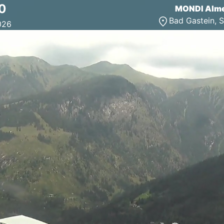
0
MONDI Alme
Bad Gastein, 
026